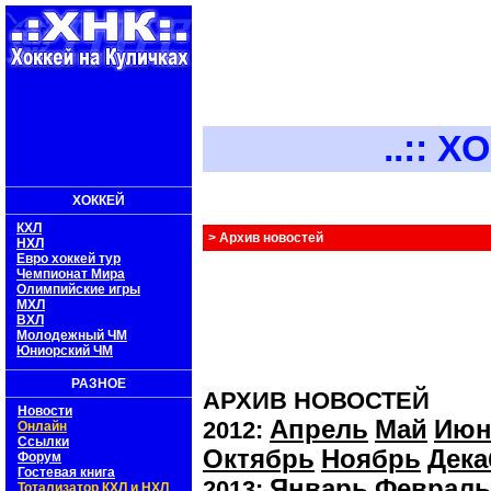
..:: ХОКК
ХОККЕЙ
КХЛ
> Архив новостей
НХЛ
Евро хоккей тур
Чемпионат Мира
Олимпийские игры
МХЛ
ВХЛ
Молодежный ЧМ
Юниорский ЧМ
РАЗНОЕ
АРХИВ НОВОСТЕЙ
Новости
Апрель
Май
Июн
2012:
Онлайн
Ссылки
Октябрь
Ноябрь
Дека
Форум
Гостевая книга
Январь
Февраль
2013:
Тотализатор КХЛ и НХЛ