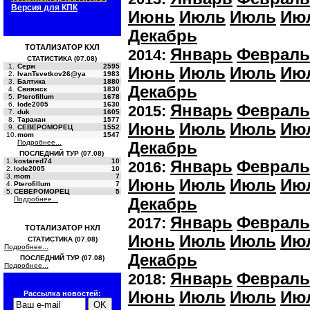
Версия для КПК
Июнь
Июль
Июль
Ию
Декабрь
ТОТАЛИЗАТОР КХЛ
Январь
Февраль
2014:
СТАТИСТИКА (07.08)
1.
Серж
2595
Июнь
Июль
Июль
Ию
2.
IvanTsvetkov26@ya
1983
3.
Балтика
1880
Декабрь
4.
Свияжск
1830
5.
Pterofillum
1678
6.
lode2005
1630
Январь
Февраль
2015:
7.
duk
1605
8.
Таракан
1577
Июнь
Июль
Июль
Ию
9.
СЕВЕРОМОРЕЦ
1552
10.
mom
1547
Подробнее...
Декабрь
ПОСЛЕДНИЙ ТУР (07.08)
1.
kostared74
10
Январь
Февраль
2016:
2.
lode2005
10
3.
mom
7
Июнь
Июль
Июль
Ию
4.
Pterofillum
7
5.
СЕВЕРОМОРЕЦ
5
Подробнее...
Декабрь
Январь
Февраль
2017:
ТОТАЛИЗАТОР НХЛ
Июнь
Июль
Июль
Ию
СТАТИСТИКА (07.08)
Подробнее...
Декабрь
ПОСЛЕДНИЙ ТУР (07.08)
Подробнее...
Январь
Февраль
2018:
Июнь
Июль
Июль
Ию
Рассылка новостей: