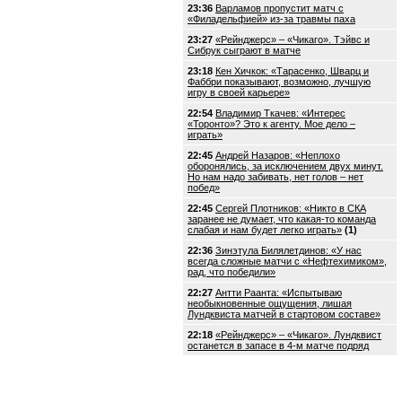
23:36
Варламов пропустит матч с
«Филадельфией» из-за травмы паха
23:27
«Рейнджерс» – «Чикаго». Тэйвс и
Сибрук сыграют в матче
23:18
Кен Хичкок: «Тарасенко, Шварц и
Фаббри показывают, возможно, лучшую
игру в своей карьере»
22:54
Владимир Ткачев: «Интерес
«Торонто»? Это к агенту. Мое дело –
играть»
22:45
Андрей Назаров: «Неплохо
оборонялись, за исключением двух минут.
Но нам надо забивать, нет голов – нет
побед»
22:45
Сергей Плотников: «Никто в СКА
заранее не думает, что какая-то команда
слабая и нам будет легко играть»
(1)
22:36
Зинэтула Билялетдинов: «У нас
всегда сложные матчи с «Нефтехимиком»,
рад, что победили»
22:27
Антти Раанта: «Испытываю
необыкновенные ощущения, лишая
Лундквиста матчей в стартовом составе»
22:18
«Рейнджерс» – «Чикаго». Лундквист
останется в запасе в 4-м матче подряд