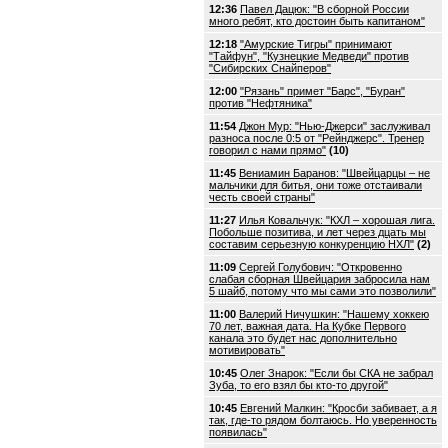
12:36
Павел Дацюк: "В сборной России
много ребят, кто достоин быть капитаном"
12:18
"Амурские Тигры" принимают
"Тайфун", "Кузнецкие Медведи" против
"Сибирских Снайперов"
12:00
"Рязань" примет "Барс", "Буран"
против "Нефтяника"
11:54
Джон Мур: "Нью-Джерси" заслуживал
разноса после 0:5 от "Рейнджерс". Тренер
говорил с нами прямо"
(10)
11:45
Вениамин Баранов: "Швейцарцы – не
мальчики для битья, они тоже отстаивали
честь своей страны"
11:27
Илья Ковальчук: "КХЛ – хорошая лига.
Побольше позитива, и лет через дцать мы
составим серьезную конкуренцию НХЛ"
(2)
11:09
Сергей Голубович: "Откровенно
слабая сборная Швейцария забросила нам
5 шайб, потому что мы сами это позволили"
11:00
Валерий Ничушкин: "Нашему хоккею
70 лет, важная дата. На Кубке Первого
канала это будет нас дополнительно
мотивировать"
10:45
Олег Знарок: "Если бы СКА не забрал
Зуба, то его взял бы кто-то другой"
10:45
Евгений Малкин: "Кросби забивает, а я
так, где-то рядом болтаюсь. Но уверенность
появилась"