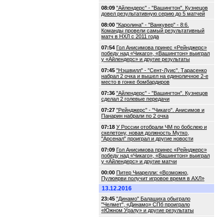
08:09
"Айлендерс" - "Вашингтон". Кузнецов
довел результативную серию до 5 матчей
08:00
"Каролина" - "Ванкувер" - 8:6.
Команды провели самый результативный
матч в НХЛ с 2011 года
07:54
Гол Анисимова принес «Рейнджерс»
победу над «Чикаго», «Вашингтон» выиграл
у «Айлендерс» и другие результаты
07:45
"Нэшвилл" - "Сент-Луис". Тарасенко
набрал 2 очка и вышел на единоличное 2-е
место в гонке бомбардиров
07:36
"Айлендерс" - "Вашингтон". Кузнецов
сделал 2 голевые передачи
07:27
"Рейнджерс" - "Чикаго". Анисимов и
Панарин набрали по 2 очка
07:18
У России отобрали ЧМ по бобслею и
скелетону, новая должность Мутко,
"Арсенал" проиграл и другие новости
07:09
Гол Анисимова принес «Рейнджерс»
победу над «Чикаго», «Вашингтон» выиграл
у «Айлендерс» и другие матчи
00:00
Питер Чиарелли: «Возможно,
Пулюярви получит игровое время в АХЛ»
13.12.2016
23:45
"Динамо" Балашиха обыграло
"Челмет", «Динамо» СПб проиграло
«Южном Уралу» и другие результаты