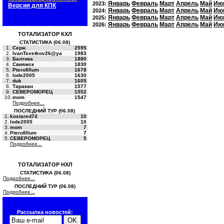
Январь
Февраль
Март
Апрель
Май
Ию
2023:
Версия для КПК
Январь
Февраль
Март
Апрель
Май
Ию
2024:
Январь
Февраль
Март
Апрель
Май
Ию
2025:
Январь
Февраль
Март
Апрель
Май
Ию
2026:
ТОТАЛИЗАТОР КХЛ
СТАТИСТИКА (06.08)
1.
Серж
2595
2.
IvanTsvetkov26@ya
1983
3.
Балтика
1880
4.
Свияжск
1830
5.
Pterofillum
1678
6.
lode2005
1630
7.
duk
1605
8.
Таракан
1577
9.
СЕВЕРОМОРЕЦ
1552
10.
mom
1547
Подробнее...
ПОСЛЕДНИЙ ТУР (06.08)
1.
kostared74
10
2.
lode2005
10
3.
mom
7
4.
Pterofillum
7
5.
СЕВЕРОМОРЕЦ
5
Подробнее...
ТОТАЛИЗАТОР НХЛ
СТАТИСТИКА (06.08)
Подробнее...
ПОСЛЕДНИЙ ТУР (06.08)
Подробнее...
Рассылка новостей: