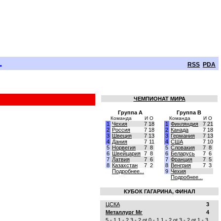
.
RSS
PDA
ЧЕМПИОНАТ МИРА
Группа A
Группа B
Команда
И
О
Команда
И
О
1
Чехия
7
18
1
Финляндия
7
21
2
Россия
7
18
2
Канада
7
18
3
Швеция
7
13
3
Германия
7
13
4
Дания
7
11
4
США
7
10
5
Норвегия
7
8
5
Словакия
7
8
6
Швейцария
7
8
6
Беларусь
7
6
7
Латвия
7
6
7
Франция
7
5
8
Казахстан
7
2
8
Венгрия
7
3
Подробнее...
9
Чехия
Подробнее...
КУБОК ГАГАРИНА, ФИНАЛ
ЦСКА
3
Металлург Мг
4
5 - 1
1 - 2
3 - 2 ot
0 - 1
1 - 2 ot
3 - 2 ot
1 - 3