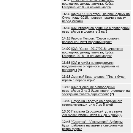
14:36
Сезон-2017/2018 начнется в
последнюю декаду августа, Кубка
Гагарина-2018 – в начале марта
14:36
Клубы КХЛ из стран, не прошедших на
Олимпиаду-2018, проведут матчи в паузу
перед Играми
14:36
КХЛ утвердила решение о проведении
овертаймов в формате 3 на 3
14:18
Кирилл Петров: "Сезон покажет,
насколько Плэтт хороший игрок"
14:00
КХЛ: "Сезон-2017/2018 начнется в
последнюю декаду августа, Кубка
Гагарина-2018 – в начале марта"
13:36
КХЛ и клубы не поддержали
предложение о переносе дедлайна на
переходы
(4)
13:18
Дмитрий Квартальнов: "Плэтт будет
играть с первой игры"
13:18
КХЛ: "Решение о проведении
овертаймов 3 на 3 будет принято сегодня на
заседании Совета директоров"
(7)
13:09
Пауза на Евротур со следующего
сезона уменьшится с 7 до 5 дней
13:00
Пауза на Еврохоккейтур в сезоне
2017/2018 уменьшится с 7 до 5 дней
(5)
12:45
"Спартак" - "Локомотив". Арбитры
будут работать на матче в специальной
ретро-форме