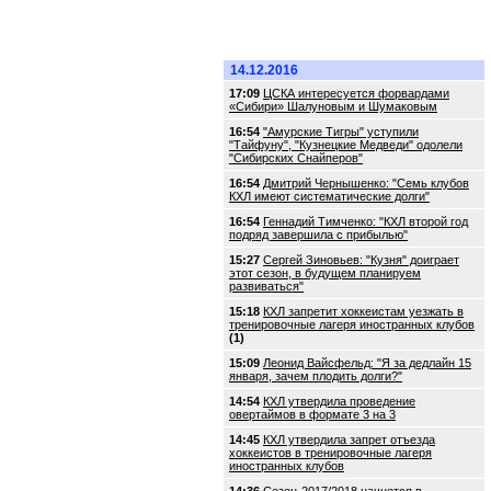
14.12.2016
17:09
ЦСКА интересуется форвардами
«Сибири» Шалуновым и Шумаковым
16:54
"Амурские Тигры" уступили
"Тайфуну", "Кузнецкие Медведи" одолели
"Сибирских Снайперов"
16:54
Дмитрий Чернышенко: "Семь клубов
КХЛ имеют систематические долги"
16:54
Геннадий Тимченко: "КХЛ второй год
подряд завершила с прибылью"
15:27
Сергей Зиновьев: "Кузня" доиграет
этот сезон, в будущем планируем
развиваться"
15:18
КХЛ запретит хоккеистам уезжать в
тренировочные лагеря иностранных клубов
(1)
15:09
Леонид Вайсфельд: "Я за дедлайн 15
января, зачем плодить долги?"
14:54
КХЛ утвердила проведение
овертаймов в формате 3 на 3
14:45
КХЛ утвердила запрет отъезда
хоккеистов в тренировочные лагеря
иностранных клубов