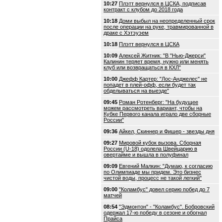
10:27
Плэтт вернулся в ЦСКА, подписав
контракт с клубом до 2018 года
10:18
Доми выбыл на неопределенный срок
после операции на руке, травмированной в
драке с Хэтэуэем
10:18
Плэтт вернулся в ЦСКА
10:09
Алексей Житник: "В "Нью-Джерси"
Калинин теряет время, нужно или менять
клуб или возвращаться в КХЛ"
10:00
Джефф Картер: "Лос-Анджелес" не
попадет в плей-офф, если будет так
обделываться на выезде"
09:45
Роман Ротенберг: "На будущее
можем рассмотреть вариант, чтобы на
Кубке Первого канала играло две сборные
России"
09:36
Айкел, Скиннер и Фишер - звезды дня
09:27
Мировой кубок вызова. Сборная
России (U-18) одолела Швейцарию в
овертайме и вышла в полуфинал
09:09
Евгений Малкин: "Думаю, к согласию
по Олимпиаде мы придем. Это бизнес
чистой воды, процесс не такой легкий"
09:00
"Коламбус" довел серию побед до 7
матчей
08:54
"Эдмонтон" - "Коламбус". Бобровский
одержал 17-ю победу в сезоне и обогнал
Прайса