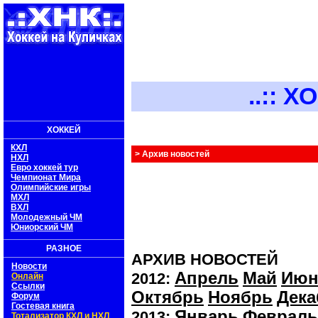
..:: ХОКК
ХОККЕЙ
КХЛ
> Архив новостей
НХЛ
Евро хоккей тур
Чемпионат Мира
Олимпийские игры
МХЛ
ВХЛ
Молодежный ЧМ
Юниорский ЧМ
РАЗНОЕ
АРХИВ НОВОСТЕЙ
Новости
Апрель
Май
Июн
2012:
Онлайн
Ссылки
Октябрь
Ноябрь
Дека
Форум
Гостевая книга
Январь
Февраль
2013:
Тотализатор КХЛ и НХЛ