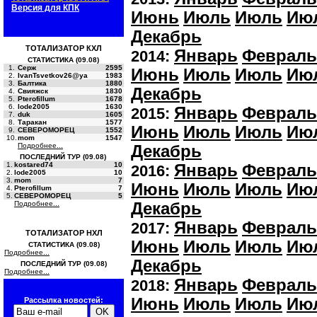
Версия для КПК
Июнь
Июль
Июль
Ию
Декабрь
ТОТАЛИЗАТОР КХЛ
Январь
Февраль
2014:
СТАТИСТИКА (09.08)
1.
Серж
2595
Июнь
Июль
Июль
Ию
2.
IvanTsvetkov26@ya
1983
3.
Балтика
1880
Декабрь
4.
Свияжск
1830
5.
Pterofillum
1678
6.
lode2005
1630
Январь
Февраль
2015:
7.
duk
1605
8.
Таракан
1577
Июнь
Июль
Июль
Ию
9.
СЕВЕРОМОРЕЦ
1552
10.
mom
1547
Подробнее...
Декабрь
ПОСЛЕДНИЙ ТУР (09.08)
1.
kostared74
10
Январь
Февраль
2016:
2.
lode2005
10
3.
mom
7
Июнь
Июль
Июль
Ию
4.
Pterofillum
7
5.
СЕВЕРОМОРЕЦ
5
Подробнее...
Декабрь
Январь
Февраль
2017:
ТОТАЛИЗАТОР НХЛ
Июнь
Июль
Июль
Ию
СТАТИСТИКА (09.08)
Подробнее...
Декабрь
ПОСЛЕДНИЙ ТУР (09.08)
Подробнее...
Январь
Февраль
2018:
Июнь
Июль
Июль
Ию
Рассылка новостей: