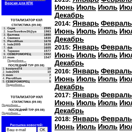
Версия для КПК
Июнь
Июль
Июль
Ию
Декабрь
ТОТАЛИЗАТОР КХЛ
Январь
Февраль
2014:
СТАТИСТИКА (09.08)
1.
Серж
2595
Июнь
Июль
Июль
Ию
2.
IvanTsvetkov26@ya
1983
3.
Балтика
1880
Декабрь
4.
Свияжск
1830
5.
Pterofillum
1678
6.
lode2005
1630
Январь
Февраль
2015:
7.
duk
1605
8.
Таракан
1577
Июнь
Июль
Июль
Ию
9.
СЕВЕРОМОРЕЦ
1552
10.
mom
1547
Подробнее...
Декабрь
ПОСЛЕДНИЙ ТУР (09.08)
1.
kostared74
10
Январь
Февраль
2016:
2.
lode2005
10
3.
mom
7
Июнь
Июль
Июль
Ию
4.
Pterofillum
7
5.
СЕВЕРОМОРЕЦ
5
Подробнее...
Декабрь
Январь
Февраль
2017:
ТОТАЛИЗАТОР НХЛ
Июнь
Июль
Июль
Ию
СТАТИСТИКА (09.08)
Подробнее...
Декабрь
ПОСЛЕДНИЙ ТУР (09.08)
Подробнее...
Январь
Февраль
2018:
Июнь
Июль
Июль
Ию
Рассылка новостей: