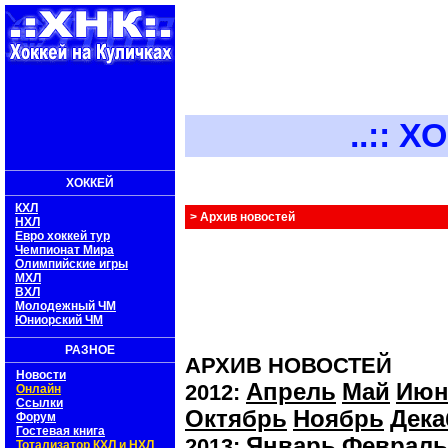
..:: ХОКК
ХОККЕЙ
КХЛ
> Архив новостей
НХЛ
Евро хоккей тур
Чемпионат Мира
Олимпийские игры
МХЛ
ВХЛ
Молодежный ЧМ
Юниорский ЧМ
РАЗНОЕ
АРХИВ НОВОСТЕЙ
Новости
Апрель
Май
Июн
2012:
Онлайн
Ссылки
Октябрь
Ноябрь
Дека
Форум
Гостевая книга
Январь
Февраль
2013:
Тотализатор КХЛ и НХЛ