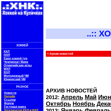
..:: ХОКК
ХОККЕЙ
КХЛ
> Архив новостей
НХЛ
Евро хоккей тур
Чемпионат Мира
Олимпийские игры
МХЛ
ВХЛ
Молодежный ЧМ
Юниорский ЧМ
РАЗНОЕ
АРХИВ НОВОСТЕЙ
Новости
Апрель
Май
Июн
2012:
Онлайн
Ссылки
Октябрь
Ноябрь
Дека
Форум
Гостевая книга
Январь
Февраль
2013:
Тотализатор КХЛ и НХЛ