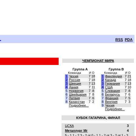
.
RSS
PDA
ЧЕМПИОНАТ МИРА
Группа A
Группа B
Команда
И
О
Команда
И
О
1
Чехия
7
18
1
Финляндия
7
21
2
Россия
7
18
2
Канада
7
18
3
Швеция
7
13
3
Германия
7
13
4
Дания
7
11
4
США
7
10
5
Норвегия
7
8
5
Словакия
7
8
6
Швейцария
7
8
6
Беларусь
7
6
7
Латвия
7
6
7
Франция
7
5
8
Казахстан
7
2
8
Венгрия
7
3
Подробнее...
9
Чехия
Подробнее...
КУБОК ГАГАРИНА, ФИНАЛ
ЦСКА
3
Металлург Мг
4
5 - 1
1 - 2
3 - 2 ot
0 - 1
1 - 2 ot
3 - 2 ot
1 - 3