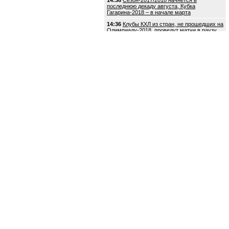
14:36
Сезон-2017/2018 начнется в
последнюю декаду августа, Кубка
Гагарина-2018 – в начале марта
14:36
Клубы КХЛ из стран, не прошедших на
Олимпиаду-2018, проведут матчи в паузу
перед Играми
14:36
КХЛ утвердила решение о проведении
овертаймов в формате 3 на 3
14:18
Кирилл Петров: "Сезон покажет,
насколько Плэтт хороший игрок"
14:00
КХЛ: "Сезон-2017/2018 начнется в
последнюю декаду августа, Кубка
Гагарина-2018 – в начале марта"
13:36
КХЛ и клубы не поддержали
предложение о переносе дедлайна на
переходы
(4)
13:18
Дмитрий Квартальнов: "Плэтт будет
играть с первой игры"
13:18
КХЛ: "Решение о проведении
овертаймов 3 на 3 будет принято сегодня на
заседании Совета директоров"
(7)
13:09
Пауза на Евротур со следующего
сезона уменьшится с 7 до 5 дней
13:00
Пауза на Еврохоккейтур в сезоне
2017/2018 уменьшится с 7 до 5 дней
(5)
12:45
"Спартак" - "Локомотив". Арбитры
будут работать на матче в специальной
ретро-форме