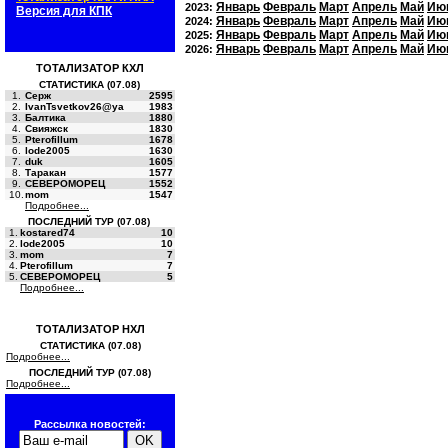
Январь
Февраль
Март
Апрель
Май
Ию
2023:
Версия для КПК
Январь
Февраль
Март
Апрель
Май
Ию
2024:
Январь
Февраль
Март
Апрель
Май
Ию
2025:
Январь
Февраль
Март
Апрель
Май
Ию
2026:
ТОТАЛИЗАТОР КХЛ
СТАТИСТИКА (07.08)
1.
Серж
2595
2.
IvanTsvetkov26@ya
1983
3.
Балтика
1880
4.
Свияжск
1830
5.
Pterofillum
1678
6.
lode2005
1630
7.
duk
1605
8.
Таракан
1577
9.
СЕВЕРОМОРЕЦ
1552
10.
mom
1547
Подробнее...
ПОСЛЕДНИЙ ТУР (07.08)
1.
kostared74
10
2.
lode2005
10
3.
mom
7
4.
Pterofillum
7
5.
СЕВЕРОМОРЕЦ
5
Подробнее...
ТОТАЛИЗАТОР НХЛ
СТАТИСТИКА (07.08)
Подробнее...
ПОСЛЕДНИЙ ТУР (07.08)
Подробнее...
Рассылка новостей: