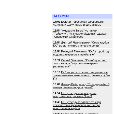
14.12.2016
17:09
ЦСКА интересуется форвардами
«Сибири» Шалуновым и Шумаковым
16:54
"Амурские Тигры" уступили
"Тайфуну", "Кузнецкие Медведи" одолели
"Сибирских Снайперов"
16:54
Дмитрий Чернышенко: "Семь клубов
КХЛ имеют систематические долги"
16:54
Геннадий Тимченко: "КХЛ второй год
подряд завершила с прибылью"
15:27
Сергей Зиновьев: "Кузня" доиграет
этот сезон, в будущем планируем
развиваться"
15:18
КХЛ запретит хоккеистам уезжать в
тренировочные лагеря иностранных клубов
(1)
15:09
Леонид Вайсфельд: "Я за дедлайн 15
января, зачем плодить долги?"
14:54
КХЛ утвердила проведение
овертаймов в формате 3 на 3
14:45
КХЛ утвердила запрет отъезда
хоккеистов в тренировочные лагеря
иностранных клубов