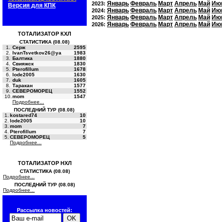
Январь
Февраль
Март
Апрель
Май
Ию
2023:
Версия для КПК
Январь
Февраль
Март
Апрель
Май
Ию
2024:
Январь
Февраль
Март
Апрель
Май
Ию
2025:
Январь
Февраль
Март
Апрель
Май
Ию
2026:
ТОТАЛИЗАТОР КХЛ
СТАТИСТИКА (08.08)
1.
Серж
2595
2.
IvanTsvetkov26@ya
1983
3.
Балтика
1880
4.
Свияжск
1830
5.
Pterofillum
1678
6.
lode2005
1630
7.
duk
1605
8.
Таракан
1577
9.
СЕВЕРОМОРЕЦ
1552
10.
mom
1547
Подробнее...
ПОСЛЕДНИЙ ТУР (08.08)
1.
kostared74
10
2.
lode2005
10
3.
mom
7
4.
Pterofillum
7
5.
СЕВЕРОМОРЕЦ
5
Подробнее...
ТОТАЛИЗАТОР НХЛ
СТАТИСТИКА (08.08)
Подробнее...
ПОСЛЕДНИЙ ТУР (08.08)
Подробнее...
Рассылка новостей: