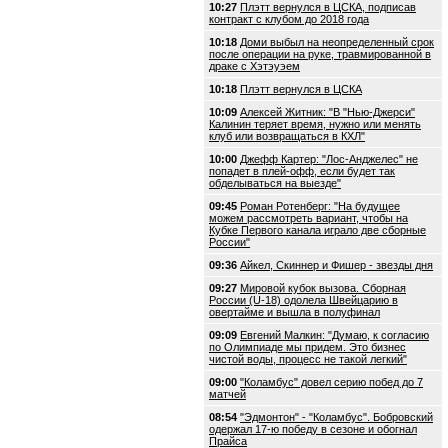
10:27
Плэтт вернулся в ЦСКА, подписав
контракт с клубом до 2018 года
10:18
Доми выбыл на неопределенный срок
после операции на руке, травмированной в
драке с Хэтэуэем
10:18
Плэтт вернулся в ЦСКА
10:09
Алексей Житник: "В "Нью-Джерси"
Калинин теряет время, нужно или менять
клуб или возвращаться в КХЛ"
10:00
Джефф Картер: "Лос-Анджелес" не
попадет в плей-офф, если будет так
обделываться на выезде"
09:45
Роман Ротенберг: "На будущее
можем рассмотреть вариант, чтобы на
Кубке Первого канала играло две сборные
России"
09:36
Айкел, Скиннер и Фишер - звезды дня
09:27
Мировой кубок вызова. Сборная
России (U-18) одолела Швейцарию в
овертайме и вышла в полуфинал
09:09
Евгений Малкин: "Думаю, к согласию
по Олимпиаде мы придем. Это бизнес
чистой воды, процесс не такой легкий"
09:00
"Коламбус" довел серию побед до 7
матчей
08:54
"Эдмонтон" - "Коламбус". Бобровский
одержал 17-ю победу в сезоне и обогнал
Прайса