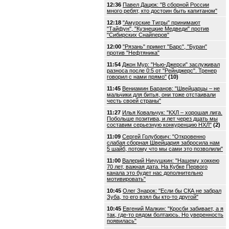
12:36
Павел Дацюк: "В сборной России
много ребят, кто достоин быть капитаном"
12:18
"Амурские Тигры" принимают
"Тайфун", "Кузнецкие Медведи" против
"Сибирских Снайперов"
12:00
"Рязань" примет "Барс", "Буран"
против "Нефтяника"
11:54
Джон Мур: "Нью-Джерси" заслуживал
разноса после 0:5 от "Рейнджерс". Тренер
говорил с нами прямо"
(10)
11:45
Вениамин Баранов: "Швейцарцы – не
мальчики для битья, они тоже отстаивали
честь своей страны"
11:27
Илья Ковальчук: "КХЛ – хорошая лига.
Побольше позитива, и лет через дцать мы
составим серьезную конкуренцию НХЛ"
(2)
11:09
Сергей Голубович: "Откровенно
слабая сборная Швейцария забросила нам
5 шайб, потому что мы сами это позволили"
11:00
Валерий Ничушкин: "Нашему хоккею
70 лет, важная дата. На Кубке Первого
канала это будет нас дополнительно
мотивировать"
10:45
Олег Знарок: "Если бы СКА не забрал
Зуба, то его взял бы кто-то другой"
10:45
Евгений Малкин: "Кросби забивает, а я
так, где-то рядом болтаюсь. Но уверенность
появилась"