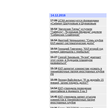
14.12.2016
17:09
ЦСКА интересуется форвардами
«Сибири» Шалуновым и Шумаковым
16:54
"Амурские Тигры" уступили
"Тайфуну", "Кузнецкие Медведи" одолели
"Сибирских Снайперов"
16:54
Дмитрий Чернышенко: "Семь клубов
КХЛ имеют систематические долги"
16:54
Геннадий Тимченко: "КХЛ второй год
подряд завершила с прибылью"
15:27
Сергей Зиновьев: "Кузня" доиграет
этот сезон, в будущем планируем
развиваться"
15:18
КХЛ запретит хоккеистам уезжать в
тренировочные лагеря иностранных клубов
(1)
15:09
Леонид Вайсфельд: "Я за дедлайн 15
января, зачем плодить долги?"
14:54
КХЛ утвердила проведение
овертаймов в формате 3 на 3
14:45
КХЛ утвердила запрет отъезда
хоккеистов в тренировочные лагеря
иностранных клубов