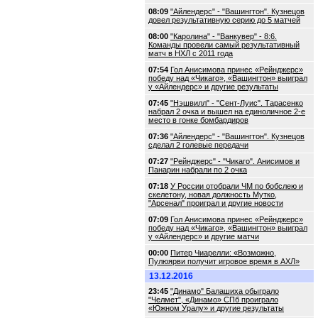
08:09
"Айлендерс" - "Вашингтон". Кузнецов
довел результативную серию до 5 матчей
08:00
"Каролина" - "Ванкувер" - 8:6.
Команды провели самый результативный
матч в НХЛ с 2011 года
07:54
Гол Анисимова принес «Рейнджерс»
победу над «Чикаго», «Вашингтон» выиграл
у «Айлендерс» и другие результаты
07:45
"Нэшвилл" - "Сент-Луис". Тарасенко
набрал 2 очка и вышел на единоличное 2-е
место в гонке бомбардиров
07:36
"Айлендерс" - "Вашингтон". Кузнецов
сделал 2 голевые передачи
07:27
"Рейнджерс" - "Чикаго". Анисимов и
Панарин набрали по 2 очка
07:18
У России отобрали ЧМ по бобслею и
скелетону, новая должность Мутко,
"Арсенал" проиграл и другие новости
07:09
Гол Анисимова принес «Рейнджерс»
победу над «Чикаго», «Вашингтон» выиграл
у «Айлендерс» и другие матчи
00:00
Питер Чиарелли: «Возможно,
Пулюярви получит игровое время в АХЛ»
13.12.2016
23:45
"Динамо" Балашиха обыграло
"Челмет", «Динамо» СПб проиграло
«Южном Уралу» и другие результаты