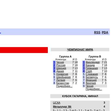
.
RSS
PDA
ЧЕМПИОНАТ МИРА
Группа A
Группа B
Команда
И
О
Команда
И
О
1
Чехия
7
18
1
Финляндия
7
21
2
Россия
7
18
2
Канада
7
18
3
Швеция
7
13
3
Германия
7
13
4
Дания
7
11
4
США
7
10
5
Норвегия
7
8
5
Словакия
7
8
6
Швейцария
7
8
6
Беларусь
7
6
7
Латвия
7
6
7
Франция
7
5
8
Казахстан
7
2
8
Венгрия
7
3
Подробнее...
9
Чехия
Подробнее...
КУБОК ГАГАРИНА, ФИНАЛ
ЦСКА
3
Металлург Мг
4
5 - 1
1 - 2
3 - 2 ot
0 - 1
1 - 2 ot
3 - 2 ot
1 - 3