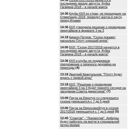
14:36
Сезон-2017/2018 начнется в
последнюю декаду августа, Кубка
Гагарина-2018 – в начале марта
14:36
Клубы КХЛ из стран, не прошедших на
Олимпиаду-2018, проведут матчи в паузу
перед Играми
14:36
КХЛ утвердила решение о проведении
овертаймов в формате 3 на 3
14:18
Кирилл Петров: "Сезон покажет,
насколько Плэтт хороший игрок"
14:00
КХЛ: "Сезон-2017/2018 начнется в
последнюю декаду августа, Кубка
Гагарина-2018 – в начале марта"
13:36
КХЛ и клубы не поддержали
предложение о переносе дедлайна на
переходы
(4)
13:18
Дмитрий Квартальнов: "Плэтт будет
играть с первой игры"
13:18
КХЛ: "Решение о проведении
овертаймов 3 на 3 будет принято сегодня на
заседании Совета директоров"
(7)
13:09
Пауза на Евротур со следующего
сезона уменьшится с 7 до 5 дней
13:00
Пауза на Еврохоккейтур в сезоне
2017/2018 уменьшится с 7 до 5 дней
(5)
12:45
"Спартак" - "Локомотив". Арбитры
будут работать на матче в специальной
ретро-форме