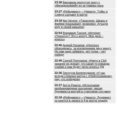
23:36
Варламов пропустит матч с
«Филадельфией» из-за травмы паха
23:27
«Рейнджерс» – «Чикаго». Тэйвс и
Сибрук сыграют в матче
23:18
Кен Хичкок: «Тарасенко, Шварц и
Фаббри показывают, возможно, лучшую
игру в своей карьере»
22:54
Владимир Ткачев: «Интерес
«Торонто»? Это к агенту. Мое дело –
играть»
22:45
Андрей Назаров: «Неплохо
оборонялись, за исключением двух минут.
Но нам надо забивать, нет голов – нет
побед»
22:45
Сергей Плотников: «Никто в СКА
заранее не думает, что какая-то команда
слабая и нам будет легко играть»
(1)
22:36
Зинэтула Билялетдинов: «У нас
всегда сложные матчи с «Нефтехимиком»,
рад, что победили»
22:27
Антти Раанта: «Испытываю
необыкновенные ощущения, лишая
Лундквиста матчей в стартовом составе»
22:18
«Рейнджерс» – «Чикаго». Лундквист
останется в запасе в 4-м матче подряд